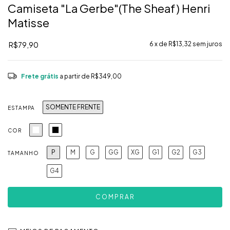
Camiseta "La Gerbe"(The Sheaf) Henri
Matisse
R$79,90
6
x de
R$13,32
sem juros
Frete grátis
a partir de
R$349,00
SOMENTE FRENTE
ESTAMPA
COR
P
M
G
GG
XG
G1
G2
G3
TAMANHO
G4