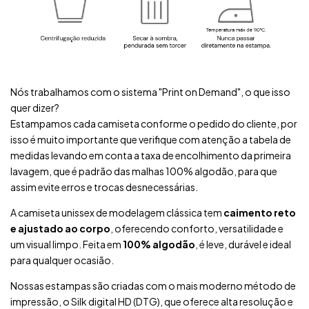
Nós trabalhamos com o sistema "Print on Demand", o que isso
quer dizer?
Estampamos cada camiseta conforme o pedido do cliente, por
isso é muito importante que verifique com atenção a tabela de
medidas levando em conta a taxa de encolhimento da primeira
lavagem, que é padrão das malhas 100% algodão, para que
assim evite erros e trocas desnecessárias.
A camiseta unissex de modelagem clássica tem
caimento reto
e ajustado ao corpo
, oferecendo conforto, versatilidade e
um visual limpo. Feita em
100% algodão
, é leve, durável e ideal
para qualquer ocasião.
Nossas estampas são criadas com o mais moderno método de
impressão, o Silk digital HD (DTG), que oferece alta resolução e