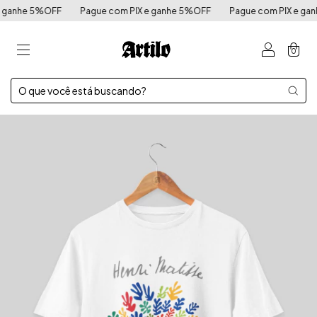
anhe 5%OFF
Pague com PIX e ganhe 5%OFF
Pague com PIX e ganhe
0