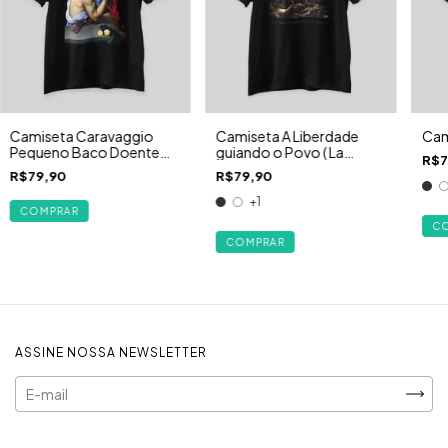
Camiseta Caravaggio
Camiseta A Liberdade
Cam
Pequeno Baco Doente
guiando o Povo ( La
R$7
(Young Sick Bacchus)
Liberté guidant le peuple )
R$79,90
R$79,90
- Eugène Delacroix
+1
COMPRAR
C
COMPRAR
ASSINE NOSSA NEWSLETTER