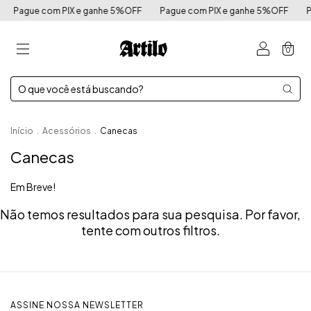
Pague com PIX e ganhe 5%OFF
Pague com PIX e ganhe 5%OFF
P
0
Início
.
Acessórios
.
Canecas
Canecas
Em Breve!
Não temos resultados para sua pesquisa. Por favor,
tente com outros filtros.
ASSINE NOSSA NEWSLETTER