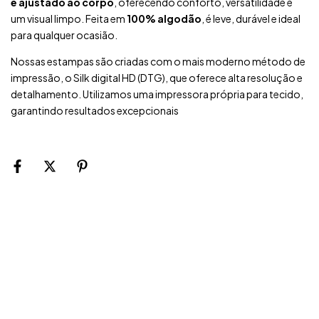
e ajustado ao corpo
, oferecendo conforto, versatilidade e
um visual limpo. Feita em
100% algodão
, é leve, durável e ideal
para qualquer ocasião.
Nossas estampas são criadas com o mais moderno método de
impressão, o Silk digital HD (DTG), que oferece alta resolução e
detalhamento. Utilizamos uma impressora própria para tecido,
garantindo resultados excepcionais