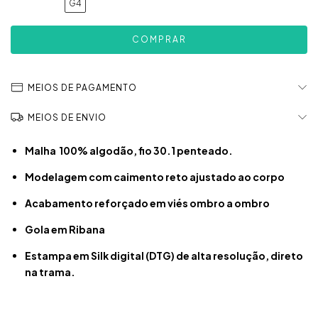
G4
MEIOS DE PAGAMENTO
MEIOS DE ENVIO
Malha 100% algodão, fio 30.1 penteado.
Modelagem com caimento reto ajustado ao corpo
Acabamento reforçado em viés ombro a ombro
Gola em Ribana
Estampa em Silk digital (DTG) de alta resolução, direto
na trama.​