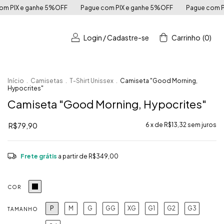
Pague com PIX e ganhe 5%OFF
Pague com PIX e ganhe 5%OFF
Login
/
Cadastre-se
Carrinho
(
0
)
Início
.
Camisetas
.
T-Shirt Unissex
.
Camiseta "Good Morning,
Hypocrites"
Camiseta "Good Morning, Hypocrites"
R$79,90
6
x de
R$13,32
sem juros
Frete grátis
a partir de
R$349,00
COR
P
M
G
GG
XG
G1
G2
G3
TAMANHO