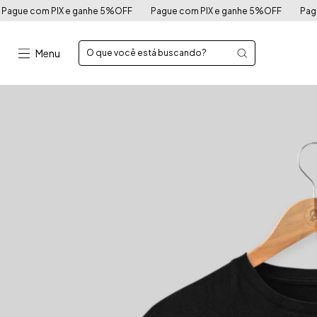
e 5%OFF
Pague com PIX e ganhe 5%OFF
Pague com PIX e ganhe 5
Menu