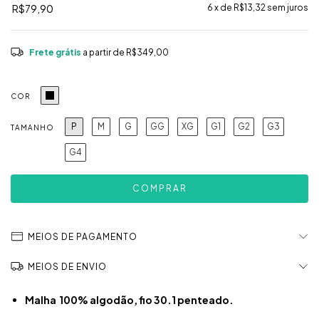
R$79,90
6
x de
R$13,32
sem juros
Frete grátis
a partir de
R$349,00
COR
P
M
G
GG
XG
G1
G2
G3
TAMANHO
G4
MEIOS DE PAGAMENTO
MEIOS DE ENVIO
Malha 100% algodão, fio 30.1 penteado.