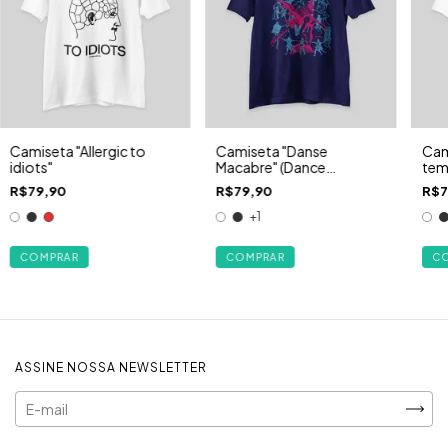
Camiseta "Danse
Camiseta "Allergic to
Cami
Macabre" (Dance
idiots"
tem
Motherfuckers)
aest
R$79,90
R$79,90
R$7
(ta
+1
COMPRAR
COMPRAR
C
ASSINE NOSSA NEWSLETTER