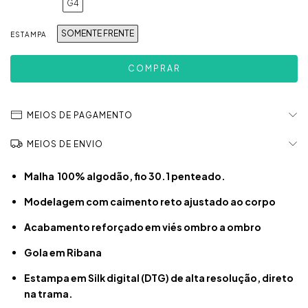
G4
SOMENTE FRENTE
ESTAMPA
MEIOS DE PAGAMENTO
MEIOS DE ENVIO
Malha 100% algodão, fio 30.1 penteado.
Modelagem com caimento reto ajustado ao corpo
Acabamento reforçado em viés ombro a ombro
Gola em Ribana
Estampa em Silk digital (DTG) de alta resolução, direto
na trama.​