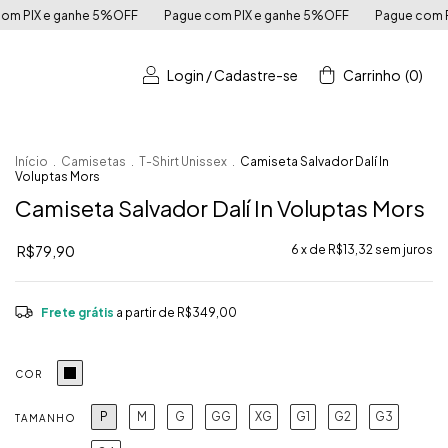
FF
Pague com PIX e ganhe 5%OFF
Pague com PIX e ganhe 5%OFF
Login
/
Cadastre-se
Carrinho
(
0
)
Início
.
Camisetas
.
T-Shirt Unissex
.
Camiseta Salvador Dalí In
Voluptas Mors
Camiseta Salvador Dalí In Voluptas Mors
R$79,90
6
x de
R$13,32
sem juros
Frete grátis
a partir de
R$349,00
COR
P
M
G
GG
XG
G1
G2
G3
TAMANHO