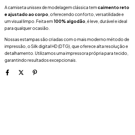
A camiseta unissex de modelagem clássica tem
caimento reto
e ajustado ao corpo
, oferecendo conforto, versatilidade e
um visual limpo. Feita em
100% algodão
, é leve, durável e ideal
para qualquer ocasião.
Nossas estampas são criadas com o mais moderno método de
impressão, o Silk digital HD (DTG), que oferece alta resolução e
detalhamento. Utilizamos uma impressora própria para tecido,
garantindo resultados excepcionais.