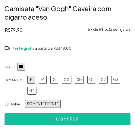
Camiseta "Van Gogh" Caveira com
cigarro aceso
R$79,90
6
x de
R$13,32
sem juros
Frete grátis
a partir de
R$349,00
COR
P
M
G
GG
XG
G1
G2
G3
TAMANHO
G4
SOMENTE FRENTE
ESTAMPA