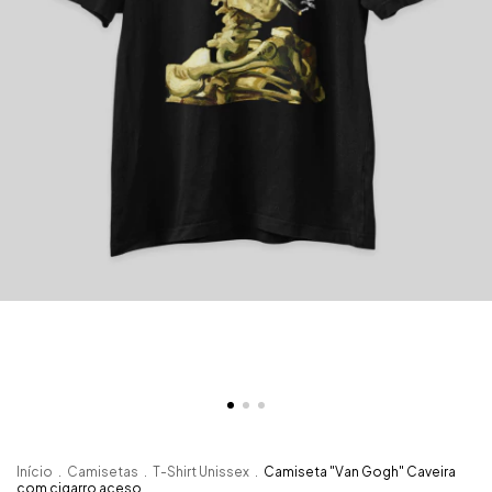
Início
.
Camisetas
.
T-Shirt Unissex
.
Camiseta "Van Gogh" Caveira
com cigarro aceso