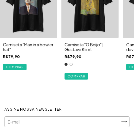
Camiseta "Man in a bowler
Camiseta "O Beijo" |
Cam
hat"
Gustave Klimt
dev
(163
R$79,90
R$79,90
R$7
COMPRAR
C
COMPRAR
ASSINE NOSSA NEWSLETTER